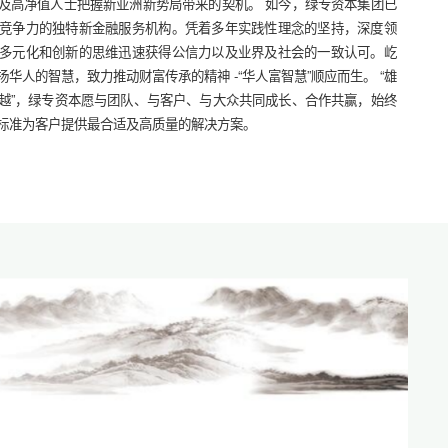
及高净值人士把握新亚洲新势局带来的契机。 如今，绿专资本集团已
富豪无
竞争力的独特新金融服务机构。凭着多年实践性理念的坚持，深度领
非偶然
多元化和创新的思维迅速获得公信力以及业界及社会的一致认可。屹
便长年
华人的智慧，致力推动财富传承的精神 -“华人富智慧”顺应而生。 “雄
分体
越”，绿专资本愿与团队、与客户、与大众共同成长、合作共赢，始终
慧，
标准为客户提供最合适及高质量的解决方案。
求成。
面，
理、运
思想。
这一
华人“
族独特
配合
金融服