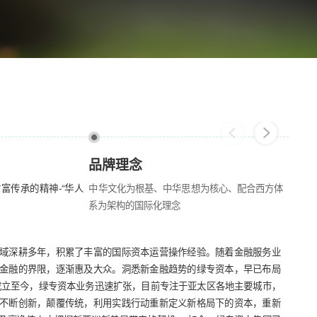
品牌理念
富传承的精神-“华人
中华文化为根基、中华思想为核心、配合西方体
系为架构的国际化理念
域深耕多年，积累了丰富的国际资本运营操作经验。随着金融服务业
数据显
金融的界限，逐渐惠及大众。洞悉新金融趋势的绿专资本，早已布局
家，约
成立至今，绿专资本业务迅速扩张，目前专注于亚太区各地主要城市，
寨。 
不断创新，颠覆传统，利用实践行动重新定义新格局下的资本，重新
资产上