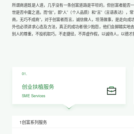
所谓商道既是人道，几乎没有一条创富道路是平坦的，但创富者能否
世是否中庸之道。而“信”，即“人”（个人品质）和“言”（言语表达），
商，无巧不成商”，对于创富者而言，诚信做人，坦荡做事，是走向成
外也必须讲求心态及方法，真正的成功者很少抱怨，他们会脚踏实地
别人的尊重，不投机取巧，不走捷径，不弄虚作假，以诚待人，以德才
01.
创业扶植服务
SME Services
1创富系列服务