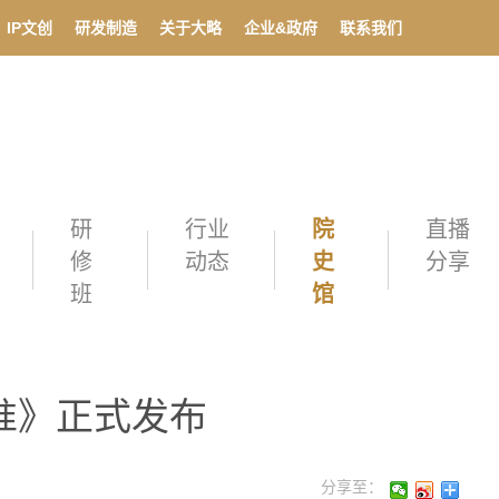
IP文创
研发制造
关于大略
企业&政府
联系我们
研
行业
院
直播
修
动态
史
分享
班
馆
准》正式发布
分享至：